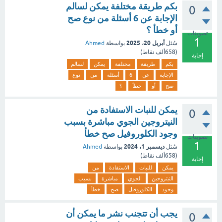
بكم طريقة مختلفة يمكن لسالم
0
الإجابة عن 6 أسئلة من نوع صح
أو خطأ ؟
تصويتات
1
أبريل 20، 2025
سُئل
بواسطة
Ahmed
(
658ألف
نقاط)
إجابة
بكم
طريقة
مختلفة
يمكن
لسالم
الإجابة
عن
6
أسئلة
من
نوع
صح
أو
خطأ
؟
يمكن للنبات الاستفادة من
0
النيتروجين الجوي مباشرة بسبب
وجود الكلوروفيل صح خطأ
تصويتات
1
ديسمبر 1، 2024
سُئل
بواسطة
Ahmed
(
658ألف
نقاط)
إجابة
يمكن
للنبات
الاستفادة
من
النيتروجين
الجوي
مباشرة
بسبب
وجود
الكلوروفيل
صح
خطأ
يجب أن تتجنب نشر ما يمكن أن
0