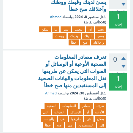
يسئ لدينك وقيمك ووطنك
وأخلاقك صح خطأ
تصويتات
1
سبتمبر 8، 2024
سُئل
بواسطة
Ahmed
(
658ألف
نقاط)
إجابة
يجب
أن
تتجنب
نشر
ما
يمكن
يسئ
لدينك
وقيمك
ووطنك
وأخلاقك
صح
خطأ
تعرف مصادر المعلومات
0
الصحية الأوعية أو الوسائل أو
القنوات التي يمكن عن طريقها
تصويتات
1
نقل المعلومات والبيانات الصحية
إلى المستفيدين منها صح خطأ
إجابة
أغسطس 30، 2024
سُئل
بواسطة
Ahmed
(
658ألف
نقاط)
تعرف
مصادر
المعلومات
الصحية
الأوعية
أو
الوسائل
القنوات
التي
يمكن
عن
طريقها
نقل
والبيانات
إلى
المستفيدين
منها
صح
خطأ