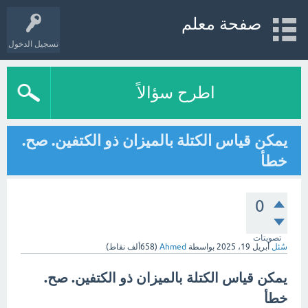
صفحة معلم
تسجيل الدخول
اطرح سؤالاً
يمكن قياس الكتلة بالميزان ذو الكتفين. صح.
خطأ
0
تصويتات
سُئل
أبريل 19، 2025
بواسطة
Ahmed
(
658ألف
نقاط)
يمكن قياس الكتلة بالميزان ذو الكتفين. صح.
خطأ