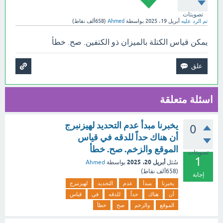
تصويتات
تم الرد عليه
أبريل 19، 2025
بواسطة
Ahmed
(
658ألف
نقاط)
يمكن قياس الكتلة بالميزان ذو الكتفين. صح. خطأ
اسئلة متعلقة
يخبرنا مبدأ عدم التحديد لهيزنبرج
0
أن هناك حداً للدقه في قياس
الموقع والزخم. صح. خطأ
تصويتات
1
أبريل 20، 2025
سُئل
بواسطة
Ahmed
(
658ألف
نقاط)
إجابة
يخبرنا
مبدأ
عدم
التحديد
لهيزنبرج
أن
هناك
حداً
للدقه
في
قياس
الموقع
والزخم
صح
خطأ