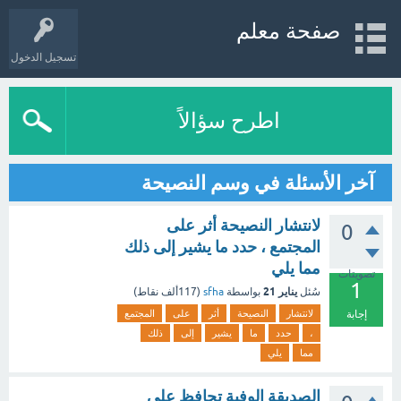
صفحة معلم
تسجيل الدخول
اطرح سؤالاً
آخر الأسئلة في وسم النصيحة
لانتشار النصيحة أثر على
0
المجتمع ، حدد ما يشير إلى ذلك
مما يلي
تصويتات
1
يناير 21
سُئل
بواسطة
sfha
(
117ألف
نقاط)
إجابة
لانتشار
النصيحة
أثر
على
المجتمع
،
حدد
ما
يشير
إلى
ذلك
مما
يلي
الصديقة الوفية تحافظ على