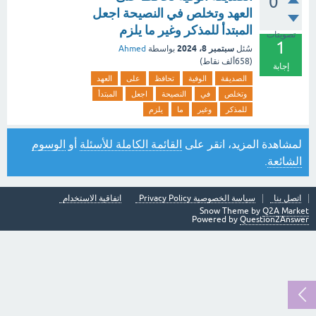
0
العهد وتخلص في النصيحة اجعل
المبتدأ للمذكر وغير ما يلزم
تصويتات
1
سبتمبر 8، 2024
سُئل
بواسطة
Ahmed
(
658ألف
نقاط)
إجابة
الصديقة
الوفية
تحافظ
على
العهد
وتخلص
في
النصيحة
اجعل
المبتدأ
للمذكر
وغير
ما
يلزم
لمشاهدة المزيد، انقر على
القائمة الكاملة للأسئلة
أو
الوسوم
الشائعة
.
اتصل بنا
سياسة الخصوصية Privacy Policy
اتفاقية الاستخدام
Snow Theme by
Q2A Market
Powered by
Question2Answer