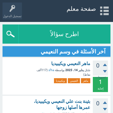
صفحة معلم
تسجيل الدخول
اطرح سؤالاً
آخر الأسئلة في وسم النعيمي
ماهر النعيمي ويكيبيديا
0
يناير 14، 2025
سُئل
بواسطة
sfha
(
117ألف
نقاط)
تصويتات
1
ماهر
النعيمي
ويكيبيديا
إجابة
بثينة بنت علي النعيمي ويكيبيديا،
0
عمرها أصلها زوجها