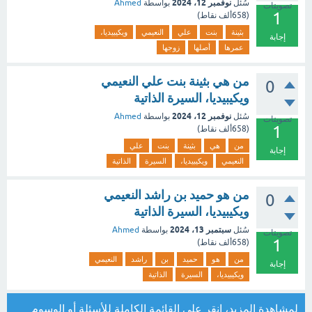
نوفمبر 12، 2024
سُئل
بواسطة
Ahmed
تصويتات
1
(
658ألف
نقاط)
بثينة
بنت
علي
النعيمي
ويكيبيديا،
إجابة
عمرها
أصلها
زوجها
من هي بثينة بنت علي النعيمي
0
ويكيبيديا، السيرة الذاتية
نوفمبر 12، 2024
سُئل
بواسطة
Ahmed
تصويتات
1
(
658ألف
نقاط)
من
هي
بثينة
بنت
علي
إجابة
النعيمي
ويكيبيديا،
السيرة
الذاتية
من هو حميد بن راشد النعيمي
0
ويكيبيديا، السيرة الذاتية
سبتمبر 13، 2024
سُئل
بواسطة
Ahmed
تصويتات
1
(
658ألف
نقاط)
من
هو
حميد
بن
راشد
النعيمي
إجابة
ويكيبيديا،
السيرة
الذاتية
لمشاهدة المزيد، انقر على
القائمة الكاملة للأسئلة
أو
الوسوم