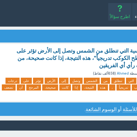
ء
اطرح سؤالاً
ية التي تنطلق من الشمس وتصل إلى الأرض تؤثر على
الكوكب تدريجياً"، هذه النتيجة، إذا كانت صحيحة، من
أي أي الفريقين
سطة
Ahmed
(
658ألف
نقاط)
التي
تنطلق
من
الشمس
وتصل
إلى
الأرض
تؤثر
على
درجات
ب
تدريجياً
،
هذه
النتيجة،
إذا
كانت
صحيحة،
المرجح
أن
تضعف
للأسئلة
أو
الوسوم الشائعة
.