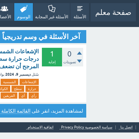
صفحة معلم
الأسئلة
الأسئلة غير المجابة
الوسوم
الأعضا
آخر الأسئلة في وسم تدريجياً
الإشعاعات الشمس
1
0
درجات حرارة سطح 
تصويتات
إجابة
المرجح أن تضعف ر
ديسمبر 9، 2024
سُئل
بوا
الإشعاعات
الشمسية
حرارة
سطح
الكوك
رأي
أي
الفريقين
لمشاهدة المزيد، انقر على
القائمة الكاملة 
اتصل بنا
سياسة الخصوصية Privacy Policy
اتفاقية الاستخدام