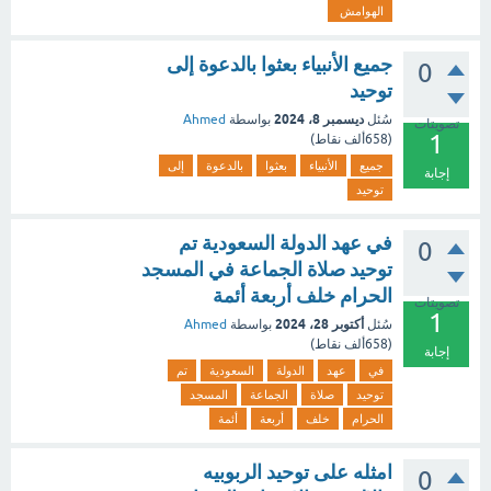
الهوامش
جميع الأنبياء بعثوا بالدعوة إلى
0
توحيد
ديسمبر 8، 2024
سُئل
بواسطة
Ahmed
تصويتات
1
(
658ألف
نقاط)
جميع
الأنبياء
بعثوا
بالدعوة
إلى
إجابة
توحيد
في عهد الدولة السعودية تم
0
توحيد صلاة الجماعة في المسجد
الحرام خلف أربعة أئمة
تصويتات
1
أكتوبر 28، 2024
سُئل
بواسطة
Ahmed
(
658ألف
نقاط)
إجابة
في
عهد
الدولة
السعودية
تم
توحيد
صلاة
الجماعة
المسجد
الحرام
خلف
أربعة
أئمة
امثله على توحيد الربوبيه
0