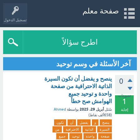
صفحة معلم
تسجيل الدخول
اطرح سؤالاً
آخر الأسئلة في وسم توحيد
ينصح و يفضل أن تكون السيرة
0
الذاتية الاحترافية من صفحة
واحدة و توحيد جميع
تصويتات
1
الهوامش صح خطأ
أبريل 29، 2025
سُئل
بواسطة
Ahmed
إجابة
(
658ألف
نقاط)
ينصح
و
يفضل
أن
تكون
السيرة
الذاتية
الاحترافية
من
صفحة
واحدة
توحيد
جميع