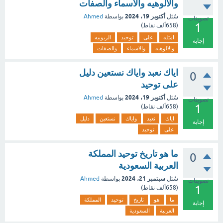
والالوهيه والاسماء والصفات
أكتوبر 19، 2024
سُئل
بواسطة
Ahmed
تصويتات
1
(
658ألف
نقاط)
امثله
على
توحيد
الربوبيه
إجابة
والالوهيه
والاسماء
والصفات
اياك نعبد واياك نستعين دليل
0
على توحيد
أكتوبر 19، 2024
سُئل
بواسطة
Ahmed
تصويتات
1
(
658ألف
نقاط)
اياك
نعبد
واياك
نستعين
دليل
إجابة
على
توحيد
ما هو تاريخ توحيد المملكة
0
العربية السعودية
سبتمبر 21، 2024
سُئل
بواسطة
Ahmed
تصويتات
1
(
658ألف
نقاط)
ما
هو
تاريخ
توحيد
المملكة
إجابة
العربية
السعودية