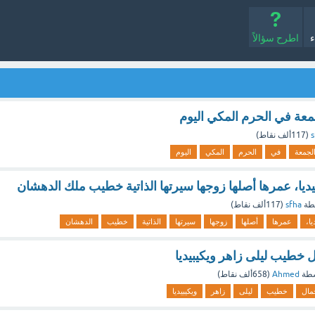
ء
اطرح سؤالاً
عة في الحرم المكي اليوم
s
(
117ألف
نقاط)
لجمعة
في
الحرم
المكي
اليوم
ديا، عمرها أصلها زوجها سيرتها الذاتية خطيب ملك الدهشان
طة
sfha
(
117ألف
نقاط)
يا،
عمرها
أصلها
زوجها
سيرتها
الذاتية
خطيب
الدهشان
خطيب ليلى زاهر ويكيبيديا
سطة
Ahmed
(
658ألف
نقاط)
مال
خطيب
ليلى
زاهر
ويكيبيديا