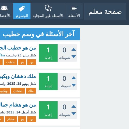
صفحة معلم
الأسئلة
الأسئلة غير المجابة
الوسوم
الأعضا
آخر الأسئلة في وسم خطيب
من هو خطيب الجم
1
0
يناير 23
سُئل
بواسطة
fha
تصويتات
إجابة
من
هو
خطيب
ا
ملك دهشان ويكيبي
1
0
يونيو 28، 2025
سُئل
بواس
تصويتات
إجابة
ملك
دهشان
ويكيبيد
من هو هشام جمال 
1
0
أبريل 24، 2025
سُئل
بوا
تصويتات
إجابة
من
هو
هشام
ج