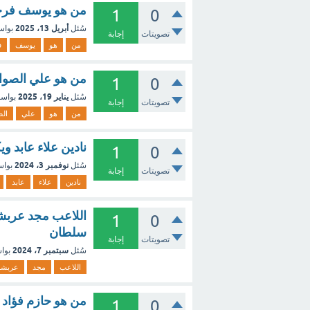
من هو يوسف فرحا
1
0
أبريل 13، 2025
سُئل
بوا
تصويتات
إجابة
من
هو
يوسف
ف
من هو علي الصواف
1
0
يناير 19، 2025
سُئل
بواس
تصويتات
إجابة
من
هو
علي
ال
نادين علاء عابد وي
1
0
نوفمبر 3، 2024
سُئل
بوا
تصويتات
إجابة
نادين
علاء
عابد
اللاعب مجد عربشة
1
0
سلطان
تصويتات
إجابة
سبتمبر 7، 2024
سُئل
بوا
اللاعب
مجد
عربشة
من هو حازم فؤاد ا
1
0