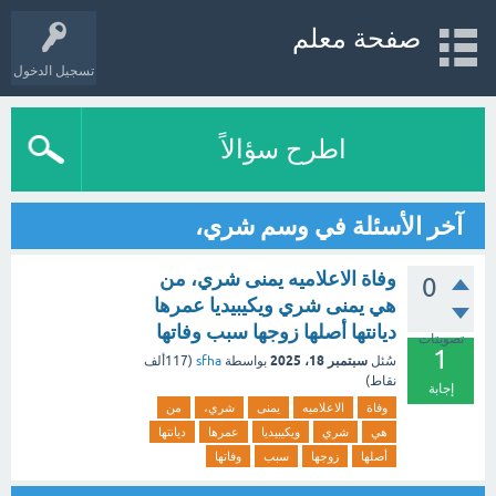
صفحة معلم
تسجيل الدخول
اطرح سؤالاً
آخر الأسئلة في وسم شري،
وفاة الاعلاميه يمنى شري، من
0
هي يمنى شري ويكيبيديا عمرها
ديانتها أصلها زوجها سبب وفاتها
تصويتات
1
سبتمبر 18، 2025
سُئل
بواسطة
sfha
(
117ألف
نقاط)
إجابة
وفاة
الاعلاميه
يمنى
شري،
من
هي
شري
ويكيبيديا
عمرها
ديانتها
أصلها
زوجها
سبب
وفاتها