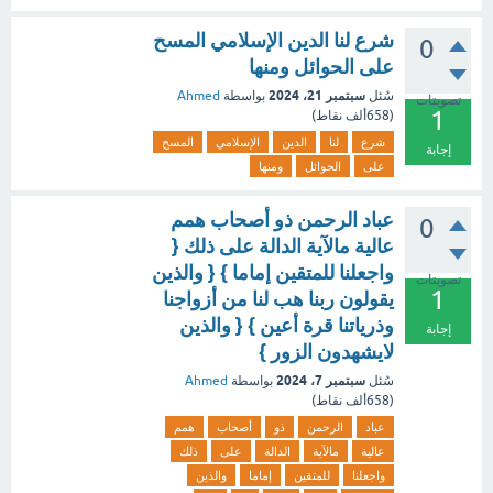
شرع لنا الدين الإسلامي المسح
0
على الحوائل ومنها
سبتمبر 21، 2024
سُئل
بواسطة
Ahmed
تصويتات
1
(
658ألف
نقاط)
شرع
لنا
الدين
الإسلامي
المسح
إجابة
على
الحوائل
ومنها
عباد الرحمن ذو أصحاب همم
0
عالية مالآية الدالة على ذلك {
واجعلنا للمتقين إماما } { والذين
تصويتات
1
يقولون ربنا هب لنا من أزواجنا
وذرياتنا قرة أعين } { والذين
إجابة
لايشهدون الزور }
سبتمبر 7، 2024
سُئل
بواسطة
Ahmed
(
658ألف
نقاط)
عباد
الرحمن
ذو
أصحاب
همم
عالية
مالآية
الدالة
على
ذلك
واجعلنا
للمتقين
إماما
والذين