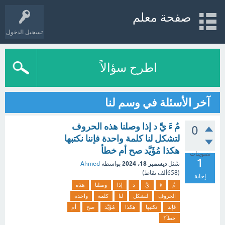
صفحة معلم
تسجيل الدخول
اطرح سؤالاً
آخر الأسئلة في وسم لنا
مُ ءَ يَّ د إذا وصلنا هذه الحروف
0
لتشكل لنا كلمة واحدة فإننا نكتبها
هكذا مُؤَيَّد صح أم خطأ
تصويتات
1
ديسمبر 18، 2024
سُئل
بواسطة
Ahmed
(
658ألف
نقاط)
إجابة
مُ
ءَ
يَّ
د
إذا
وصلنا
هذه
الحروف
لتشكل
لنا
كلمة
واحدة
فإننا
نكتبها
هكذا
مُؤَيَّد
صح
أم
خطأ؟