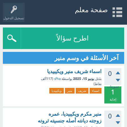
صفحة معلم
تسجيل الدخول
اطرح سؤالاً
آخر الأسئلة في وسم منير
اسماء شريف منير ويكيبيديا
0
يونيو 15، 2025
سُئل
بواسطة
sfha
(
117ألف
نقاط)
تصويتات
1
اسماء
شريف
منير
ويكيبيديا
إجابة
منير مكرم ويكيبيديا، عمره
0
زوجته ديانته أصله جنسيته ثروته