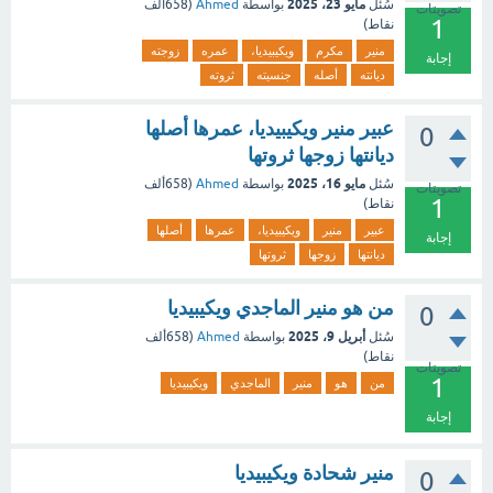
مايو 23، 2025
سُئل
بواسطة
Ahmed
(
658ألف
تصويتات
1
نقاط)
منير
مكرم
ويكيبيديا،
عمره
زوجته
إجابة
ديانته
أصله
جنسيته
ثروته
عبير منير ويكيبيديا، عمرها أصلها
0
ديانتها زوجها ثروتها
مايو 16، 2025
سُئل
بواسطة
Ahmed
(
658ألف
تصويتات
1
نقاط)
عبير
منير
ويكيبيديا،
عمرها
أصلها
إجابة
ديانتها
زوجها
ثروتها
من هو منير الماجدي ويكيبيديا
0
أبريل 9، 2025
سُئل
بواسطة
Ahmed
(
658ألف
نقاط)
تصويتات
1
من
هو
منير
الماجدي
ويكيبيديا
إجابة
منير شحادة ويكيبيديا
0