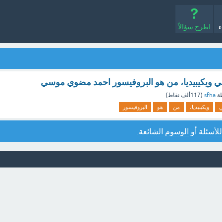
ء
اطرح سؤالاً
ويكيبيديا، من هو البروفيسور احمد مضوي موسي
ة
sfha
(
117ألف
نقاط)
ويكيبيديا،
من
هو
البروفيسور
للأسئلة
أو
الوسوم الشائعة
.