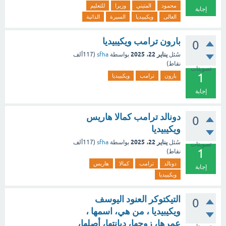
محمود
المتيني
وزيرا
للتعليم
إجابة
العالى
ويكيبيديا
السيرة
الذاتية
بارون ترامب ويكيبيديا
0
يناير 22، 2025
سُئل
بواسطة
sfha
(
117ألف
نقاط)
تصويتات
1
بارون
ترامب
ويكيبيديا
إجابة
دونالد ترامب كمالا هاريس
0
ويكيبيديا
يناير 22، 2025
سُئل
بواسطة
sfha
(
117ألف
تصويتات
1
نقاط)
دونالد
ترامب
كمالا
هاريس
إجابة
ويكيبيديا
التيكتوكر العنود اليوسف
0
ويكيبيديا ، من هي، اسمها ،
عمرها، زوجها، ديانتها، أصلها،