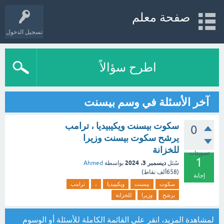
صفحة معلم
تسجيل الدخول
اطرح سؤالاً
آخر الأسئلة في وسم بيسنت
سكوت بيسنت ويكيبيديا ، ترامب
0
يرشح سكوت بيسنت وزيرا
للخزانة
تصويتات
1
ديسمبر 3، 2024
سُئل
بواسطة
Ahmed
(
658ألف
نقاط)
إجابة
سكوت
بيسنت
ويكيبيديا
،
ترامب
يرشح
وزيرا
للخزانة
لمشاهدة المزيد، انقر على
القائمة الكاملة للأسئلة
أو
الوسوم