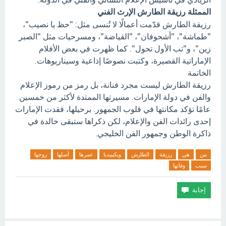
الممثلة رزيقة الطارش الإرث الفني
رزيقة الطارش قدّمت أعمالًا لا تُنسى مثل: "حظ يا نصيب"،
"طماشة"، "أشحوفان"، "القياضة"، ومسرحيات مثل "الصبر
زين"، و"تب الأول تحول". كما ظهرت في بعض الأفلام
الإماراتية القصيرة، وكتبت نصوصًا إذاعية وسيناريوهات.
الخاتمة
رزيقة الطارش ليست مجرد فنانة، بل رمز من رموز الإعلام
والفن في دولة الإمارات. مسيرتها الممتدة لأكثر من خمسين
عامًا تؤكد مكانتها في قلوب الجمهور. برحيلها، فقدت الإمارات
إحدى رائدات الفن والإعلام، لكن ذكراها ستبقى خالدة في
ذاكرة الوطن وجمهور الفن الخليجي.
من
هي
رزيقة
الطارش
ويكيبيديا
عمرها
أصلها
زوجها
سبب
وفاتها