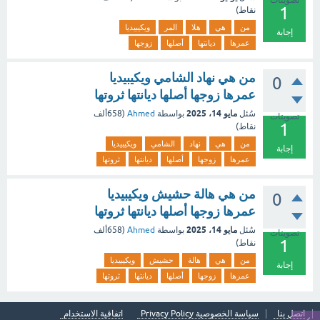
تصويتات
1
نقاط)
من
هي
هلا
المر
ويكيبيديا
إجابة
عمرها
ديانتها
أصلها
زوجها
من هي نهاد الشامي ويكيبيديا
0
عمرها زوجها أصلها ديانتها ثروتها
مايو 14، 2025
سُئل
بواسطة
Ahmed
(
658ألف
تصويتات
1
نقاط)
من
هي
نهاد
الشامي
ويكيبيديا
إجابة
عمرها
زوجها
أصلها
ديانتها
ثروتها
من هي هالة حشيش ويكيبيديا
0
عمرها زوجها أصلها ديانتها ثروتها
مايو 14، 2025
سُئل
بواسطة
Ahmed
(
658ألف
تصويتات
1
نقاط)
من
هي
هالة
حشيش
ويكيبيديا
إجابة
عمرها
زوجها
أصلها
ديانتها
ثروتها
اتصل بنا
سياسة الخصوصية Privacy Policy
اتفاقية الاستخدام