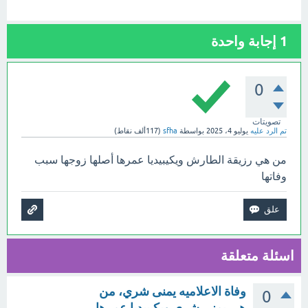
1
إجابة واحدة
0
تصويتات
تم الرد عليه
يوليو 4، 2025
بواسطة
sfha
(
117ألف
نقاط)
من هي رزيقة الطارش ويكيبيديا عمرها أصلها زوجها سبب
وفاتها
اسئلة متعلقة
وفاة الاعلاميه يمنى شري، من
0
هي يمنى شري ويكيبيديا عمرها