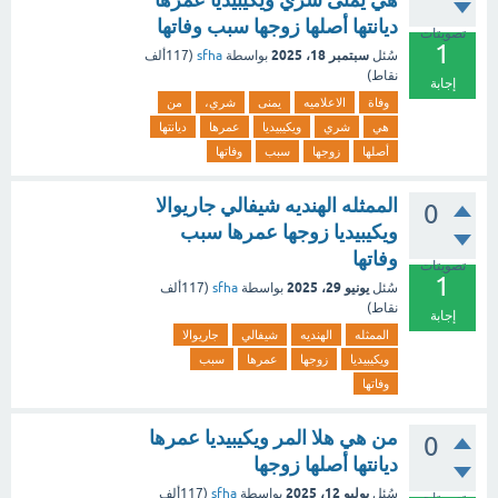
ديانتها أصلها زوجها سبب وفاتها
تصويتات
1
سبتمبر 18، 2025
سُئل
بواسطة
sfha
(
117ألف
نقاط)
إجابة
وفاة
الاعلاميه
يمنى
شري،
من
هي
شري
ويكيبيديا
عمرها
ديانتها
أصلها
زوجها
سبب
وفاتها
الممثله الهنديه شيفالي جاريوالا
0
ويكيبيديا زوجها عمرها سبب
وفاتها
تصويتات
1
يونيو 29، 2025
سُئل
بواسطة
sfha
(
117ألف
نقاط)
إجابة
الممثله
الهنديه
شيفالي
جاريوالا
ويكيبيديا
زوجها
عمرها
سبب
وفاتها
من هي هلا المر ويكيبيديا عمرها
0
ديانتها أصلها زوجها
يوليو 12، 2025
سُئل
بواسطة
sfha
(
117ألف