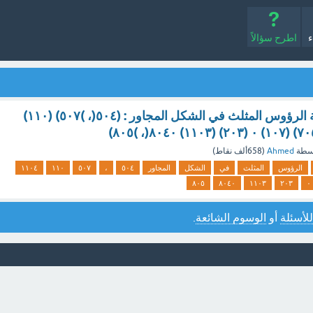
ء
اطرح سؤالاً
س الأزواج المرتبة الرؤوس المثلث في الشكل المجاور : (٥٠٤(، )٥٠٧) (۱۱۰)
سطة
Ahmed
(
658ألف
نقاط)
الرؤوس
المثلث
في
الشكل
المجاور
٥٠٤
،
٥٠٧
۱۱۰
١١٠٤
٨٠٥
٨٠٤٠
۱۱۰۳
۲۰۳
۰
للأسئلة
أو
الوسوم الشائعة
.