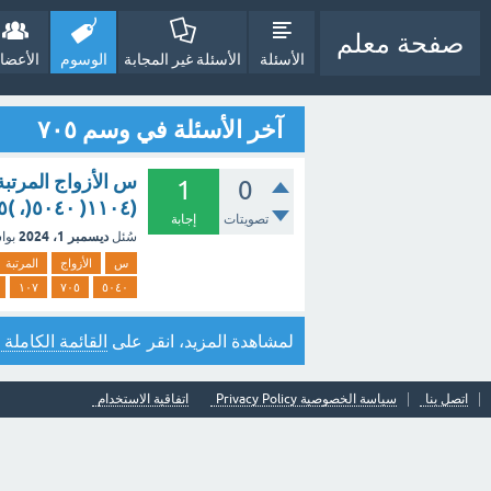
صفحة معلم
الأسئلة
الأسئلة غير المجابة
الوسوم
الأعضا
آخر الأسئلة في وسم ٧٠٥
1
0
(١١٠٤( ٥٠٤٠(، )٧٠٥) (۱۰۷) ۰ (۲۰۳) (۱۱۰۳) ٨٠٤٠(، )٨٠٥)
تصويتات
إجابة
ديسمبر 1، 2024
سُئل
بوا
س
الأزواج
المرتبة
۱۰۷
٧٠٥
٥٠٤٠
لمشاهدة المزيد، انقر على
القائمة الكاملة 
اتصل بنا
سياسة الخصوصية Privacy Policy
اتفاقية الاستخدام