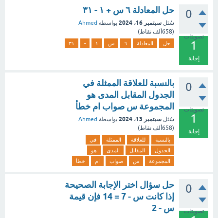
حل المعادلة ٦ س + ١ - ٣١
0
سبتمبر 16، 2024
سُئل
بواسطة
Ahmed
(
658ألف
نقاط)
تصويتات
1
حل
المعادلة
٦
س
١
-
٣١
إجابة
بالنسبة للعلاقة الممثلة في
0
الجدول المقابل المدى هو
المجموعة س صواب ام خطأ
تصويتات
1
سبتمبر 13، 2024
سُئل
بواسطة
Ahmed
(
658ألف
نقاط)
إجابة
بالنسبة
للعلاقة
الممثلة
في
الجدول
المقابل
المدى
هو
المجموعة
س
صواب
ام
خطأ
حل سؤال اختر الإجابة الصحيحة
0
إذا كانت س - 7 = 14 فإن قيمة
س - 2
تصويتات