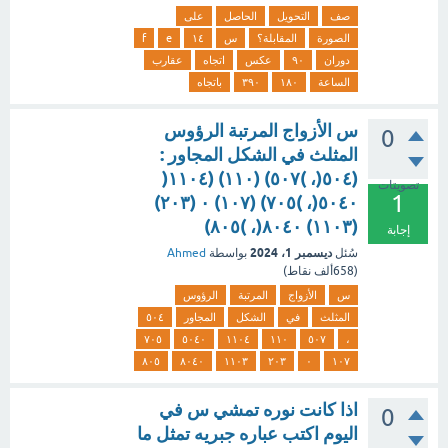
صف
التحويل
الحاصل
على
الصورة
المقابلة؟
س
١٤
e
f
دوران
۹۰
عکس
اتجاه
عقارب
الساعة
۱۸۰
۳۹۰
باتجاه
س الأزواج المرتبة الرؤوس
0
المثلث في الشكل المجاور :
(٥٠٤(، )٥٠٧) (۱۱۰) (١١٠٤(
تصويتات
1
٥٠٤٠(، )٧٠٥) (۱۰۷) ۰ (۲۰۳)
(۱۱۰۳) ٨٠٤٠(، )٨٠٥)
إجابة
ديسمبر 1، 2024
سُئل
بواسطة
Ahmed
(
658ألف
نقاط)
س
الأزواج
المرتبة
الرؤوس
المثلث
في
الشكل
المجاور
٥٠٤
٧٠٥
٥٠٤٠
١١٠٤
۱۱۰
٥٠٧
،
٨٠٥
٨٠٤٠
۱۱۰۳
۲۰۳
۰
۱۰۷
اذا كانت نوره تمشي س في
0
اليوم اكتب عباره جبريه تمثل ما