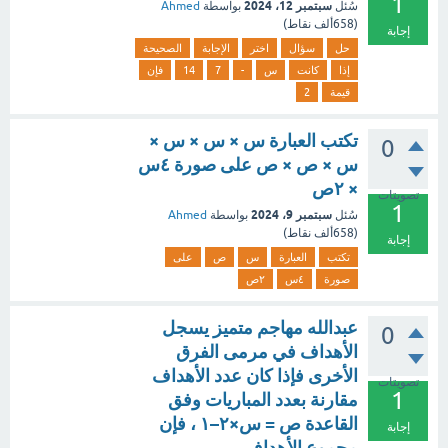
1
سبتمبر 12، 2024
سُئل
بواسطة
Ahmed
(
658ألف
نقاط)
إجابة
حل
سؤال
اختر
الإجابة
الصحيحة
إذا
كانت
س
-
7
14
فإن
قيمة
2
تكتب العبارة س × س × س ×
0
س × ص × ص على صورة ٤س
× ٢ص
تصويتات
1
سبتمبر 9، 2024
سُئل
بواسطة
Ahmed
(
658ألف
نقاط)
إجابة
تكتب
العبارة
س
ص
على
صورة
٤س
٢ص
عبدالله مهاجم متميز يسجل
0
الأهداف في مرمى الفرق
الأخرى فإذا كان عدد الأهداف
تصويتات
1
مقارنة بعدد المباريات وفق
القاعدة ص = س×٢–١ ، فإن
إجابة
مجموع الأهداف