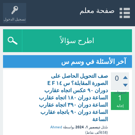
صفحة معلم
تسجيل الدخول
اطرح سؤالاً
آخر الأسئلة في وسم س
صف التحويل الحاصل على
0
الصورة المقابلة؟ س ١٤ E F
دوران ۹۰ عکس اتجاه عقارب
تصويتات
1
الساعة دوران ۱۸۰ اتجاه عقارب
الساعة دوران ۳۹۰ اتجاه عقارب
إجابة
الساعة دوران ۹۰ باتجاه عقارب
الساعة
ديسمبر 1، 2024
سُئل
بواسطة
Ahmed
(
658ألف
نقاط)