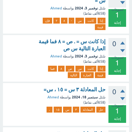
س =
نوفمبر 3، 2024
سُئل
بواسطة
Ahmed
تصويتات
1
(
658ألف
نقاط)
إذا
كانت
س
-
٨
٢
فإن
إجابة
قيمة
إذا كانت س = . ص = ٨ فما قيمة
0
العبارة التالية س ص
نوفمبر 3، 2024
سُئل
بواسطة
Ahmed
تصويتات
1
(
658ألف
نقاط)
إذا
كانت
س
ص
٨
فما
إجابة
قيمة
العبارة
التالية
حل المعادلة ٣ س = ١٥ ، س=
0
سبتمبر 18، 2024
سُئل
بواسطة
Ahmed
(
658ألف
نقاط)
تصويتات
1
حل
المعادلة
٣
س
١٥
،
إجابة