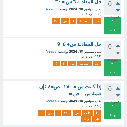
حل المعادلة ٦ س = ٣٠
0
سبتمبر 18، 2024
سُئل
بواسطة
Ahmed
(
658ألف
نقاط)
تصويتات
1
حل
المعادلة
٦
س
٣٠
إجابة
حل المعادلة س+ 6=9
0
سبتمبر 18، 2024
سُئل
بواسطة
Ahmed
(
658ألف
نقاط)
تصويتات
1
حل
المعادلة
س
6
9
إجابة
إذا كانت س = ۲۸۰ ، ص=٤ فإن
0
قيمة س + ص =
سبتمبر 18، 2024
سُئل
بواسطة
Ahmed
تصويتات
1
(
658ألف
نقاط)
إذا
كانت
س
۲۸۰
،
ص
٤
إجابة
فإن
قيمة