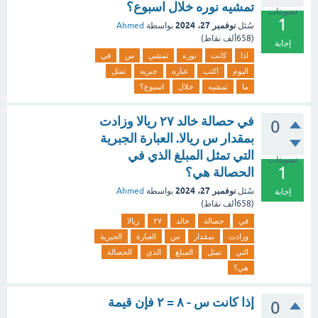
تمشيه نوره خلال اسبوع؟
تصويتات
1
نوفمبر 27، 2024
سُئل
بواسطة
Ahmed
(
658ألف
نقاط)
إجابة
اذا
كانت
نوره
تمشي
س
في
اليوم
اكتب
عباره
جبريه
تمثل
ما
تمشيه
خلال
اسبوع؟
في حصالة خالد ٢٧ ريالا وزادت
0
بمقدار س ريالا. العبارة الجبرية
التي تمثل المبلغ الذي في
تصويتات
1
الحصالة هي؟
نوفمبر 27، 2024
سُئل
بواسطة
Ahmed
إجابة
(
658ألف
نقاط)
في
حصالة
خالد
٢٧
ريالا
وزادت
بمقدار
س
العبارة
الجبرية
التي
تمثل
المبلغ
الذي
الحصالة
هي؟
إذا كانت س - ٨ = ٢ فإن قيمة
0