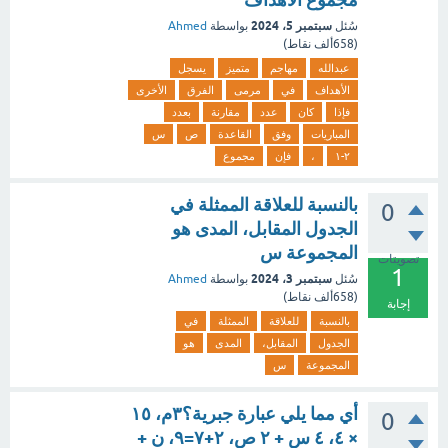
سبتمبر 5، 2024
سُئل
بواسطة
Ahmed
(
658ألف
نقاط)
عبدالله
مهاجم
متميز
يسجل
الأهداف
في
مرمى
الفرق
الأخرى
فإذا
كان
عدد
مقارنة
بعدد
المباريات
وفق
القاعدة
ص
س
٢-١
،
فإن
مجموع
بالنسبة للعلاقة الممثلة في
0
الجدول المقابل، المدى هو
المجموعة س
تصويتات
1
سبتمبر 3، 2024
سُئل
بواسطة
Ahmed
(
658ألف
نقاط)
إجابة
بالنسبة
للعلاقة
الممثلة
في
الجدول
المقابل،
المدى
هو
المجموعة
س
أي مما يلي عبارة جبرية؟٣م، ١٥
0
× ٤، ٤ س + ۲ ص، ٢+٧=٩، ن +