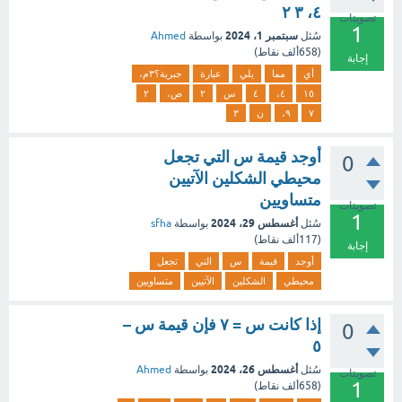
٤، ٣ ٢
تصويتات
1
سبتمبر 1، 2024
سُئل
بواسطة
Ahmed
(
658ألف
نقاط)
إجابة
أي
مما
يلي
عبارة
جبرية؟٣م،
١٥
٤،
٤
س
۲
ص،
٢
٧
٩،
ن
٣
أوجد قيمة س التي تجعل
0
محيطي الشكلين الآتيين
متساويين
تصويتات
1
أغسطس 29، 2024
سُئل
بواسطة
sfha
(
117ألف
نقاط)
إجابة
أوجد
قيمة
س
التي
تجعل
محيطي
الشكلين
الآتيين
متساويين
إذا كانت س = ٧ فإن قيمة س –
0
٥
أغسطس 26، 2024
سُئل
بواسطة
Ahmed
تصويتات
1
(
658ألف
نقاط)