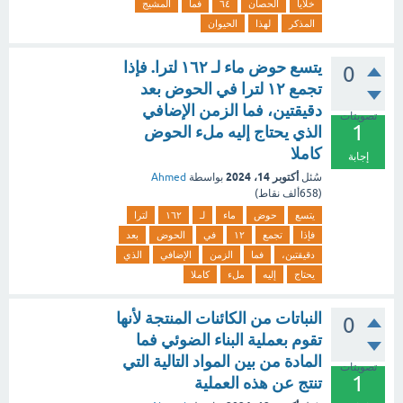
خلايا
الحصان
٦٤
فما
المشيج
المذكر
لهذا
الحيوان
يتسع حوض ماء لـ ١٦٢ لترا. فإذا
0
تجمع ١٢ لترا في الحوض بعد
دقيقتين، فما الزمن الإضافي
تصويتات
1
الذي يحتاج إليه ملء الحوض
كاملا
إجابة
أكتوبر 14، 2024
سُئل
بواسطة
Ahmed
(
658ألف
نقاط)
يتسع
حوض
ماء
لـ
١٦٢
لترا
فإذا
تجمع
١٢
في
الحوض
بعد
دقيقتين،
فما
الزمن
الإضافي
الذي
يحتاج
إليه
ملء
كاملا
النباتات من الكائنات المنتجة لأنها
0
تقوم بعملية البناء الضوئي فما
المادة من بين المواد التالية التي
تصويتات
1
تنتج عن هذه العملية