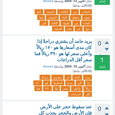
أكتوبر 12، 2024
سُئل
بواسطة
Ahmed
إجابة
(
658ألف
نقاط)
النباتات
من
الكائنات
المنتجة
لأنها
تقوم
بعملية
البناء
الضوئي
فما
المادة
بين
المواد
التالية
التي
تنتج
عن
هذه
العملية
يريد حامد أن يشتري دراجةً إذا
0
كان مدى أسعارها هو ١٧٠ ريالاً
وأعلى سعر لها هو ٣٩٠ ريالاً فما
تصويتات
1
سعر أقل الدراجات
أكتوبر 10، 2024
سُئل
بواسطة
Ahmed
إجابة
(
658ألف
نقاط)
يريد
حامد
أن
يشتري
دراجةً
إذا
كان
مدى
أسعارها
هو
١٧٠
ريالاً
وأعلى
سعر
لها
٣٩٠
فما
أقل
الدراجات
عند سقوط حجر على الأرض
0
فإن الأرض والحجر يجذب كل