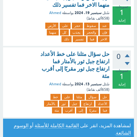
منهما الاخر فما تفسير ذلك
تصويتات
1
سبتمبر 19، 2024
سُئل
بواسطة
Ahmed
(
658ألف
نقاط)
إجابة
عند
سقوط
حجر
على
الأرض
فإن
والحجر
يجذب
كل
منهما
الاخر
فما
تفسير
ذلك
حل سؤال مثلنا على خط الأعداد
0
ارتفاع جبل ثور بالأمتار فما
ارتفاع جبل ثور مقربًا إلى أقرب
تصويتات
1
مئة
سبتمبر 13، 2024
سُئل
بواسطة
Ahmed
إجابة
(
658ألف
نقاط)
حل
سؤال
مثلنا
على
خط
الأعداد
ارتفاع
جبل
ثور
بالأمتار
فما
مقربًا
إلى
أقرب
مئة
لمشاهدة المزيد، انقر على
القائمة الكاملة للأسئلة
أو
الوسوم
الشائعة
.