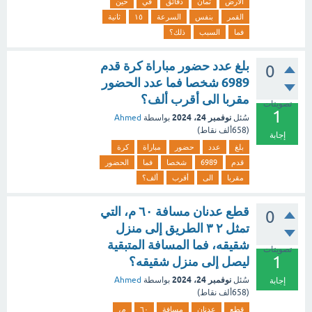
الأرض
ثمان
دقائق
في
حین
القمر
بنفس
السرعة
١٥
ثانیة
فما
السبب
ذلك؟
بلغ عدد حضور مباراة كرة قدم
0
6989 شخصا فما عدد الحضور
مقربا الى أقرب ألف؟
تصويتات
1
نوفمبر 24، 2024
سُئل
بواسطة
Ahmed
(
658ألف
نقاط)
إجابة
بلغ
عدد
حضور
مباراة
كرة
قدم
6989
شخصا
فما
الحضور
مقربا
الى
أقرب
ألف؟
قطع عدنان مسافة ٦٠ م، التي
0
تمثل ٢ ٣ الطريق إلى منزل
شقيقه، فما المسافة المتبقية
تصويتات
1
ليصل إلى منزل شقيقه؟
نوفمبر 24، 2024
سُئل
بواسطة
Ahmed
إجابة
(
658ألف
نقاط)
قطع
عدنان
مسافة
٦٠
م،