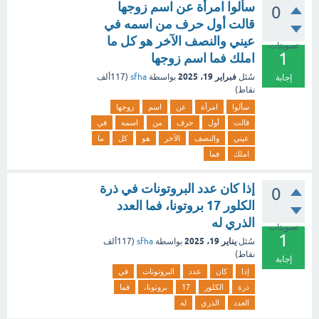
سألوا امرأة عن اسم زوجها
0
قالت أول حرف من اسمه في
عيني والنصف الآخر هو كل ما
تصويتات
1
املك فما اسم زوجها
فبراير 19، 2025
سُئل
بواسطة
sfha
(
117ألف
إجابة
نقاط)
سألوا
امرأة
عن
اسم
زوجها
قالت
أول
حرف
من
اسمه
في
عيني
والنصف
الآخر
هو
كل
ما
املك
فما
إذا كان عدد البروتونات في ذرة
0
الكلور 17 بروتونا، فما العدد
الذري له
تصويتات
1
يناير 19، 2025
سُئل
بواسطة
sfha
(
117ألف
نقاط)
إجابة
إذا
كان
عدد
البروتونات
في
ذرة
الكلور
17
بروتونا،
فما
العدد
الذري
له