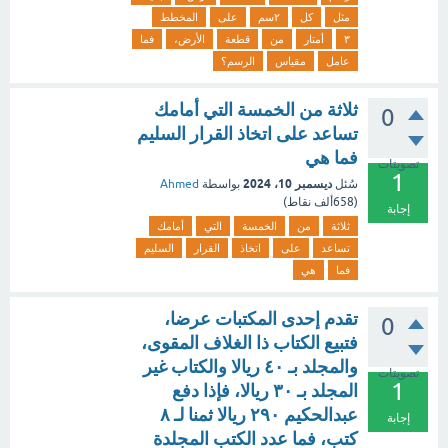
مثل
كل
٢سم
على
المخطط
٣
أمتار
من
قطعة
الأرض،
فما
عامل
مقياس
الرسم؟
ثلاثة من الخمسة التي أمامك
0
تساعد على اتخاذ القرار السليم
فما هي
تصويتات
1
ديسمبر 10، 2024
سُئل
بواسطة
Ahmed
(
658ألف
نقاط)
إجابة
ثلاثة
من
الخمسة
التي
أمامك
تساعد
على
اتخاذ
القرار
السليم
فما
هي
تقدم إحدى المكتبات عرضا،
0
فتبيع الكتاب ذا الغلاف المقوى،
والمجلد بـ ٤٠ ريالا والكتاب غير
تصويتات
1
المجلد بـ ٣٠ ريالا، فإذا دفع
عبدالحكيم ٢٩٠ ريالا ثمنا لـ ٨
إجابة
كتب، فما عدد الكتب المجلدة