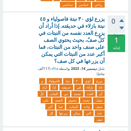
رباعي
خماسي
سداسي
يزرع لؤي ٣٠ نبتة فاصولياء و ٤٥
0
نبتة بازلاء في حديقته. إذا أراد أن
يزرع العدد نفسه من النبتات في
تصويتات
1
كلِّ صفٌ، بحيث يحتوي الصف
على صنف واحد من النبتات، فما
إجابة
أكبر عدد من النبتات التي يمكن
أن يزرعها في كل صف؟
ديسمبر 14، 2025
سُئل
بواسطة
sfha
(
117ألف
نقاط)
يزرع
لؤي
٣٠
نبتة
فاصولياء
و
٤٥
بازلاء
في
حديقته
إذا
أراد
أن
العدد
نفسه
من
النبتات
كلِّ
صفٌ،
بحيث
يحتوي
الصف
على
صنف
واحد
النبتات،
فما
أكبر
عدد
التي
يمكن
يزرعها
كل
صف