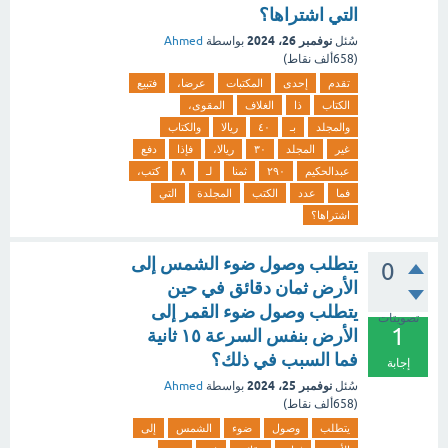
التي اشتراها؟
نوفمبر 26، 2024
سُئل
بواسطة
Ahmed
(
658ألف
نقاط)
تقدم
إحدى
المكتبات
عرضا،
فتبيع
الكتاب
ذا
الغلاف
المقوى،
والمجلد
بـ
٤٠
ريالا
والكتاب
غير
المجلد
٣٠
ريالا،
فإذا
دفع
عبدالحكيم
٢٩٠
ثمنا
لـ
٨
كتب،
فما
عدد
الكتب
المجلدة
التي
اشتراها؟
یتطلب وصول ضوء الشمس إلى
0
الأرض ثمان دقائق في حین
یتطلب وصول ضوء القمر إلى
تصويتات
1
الأرض بنفس السرعة ١٥ ثانیة
فما السبب في ذلك؟
إجابة
نوفمبر 25، 2024
سُئل
بواسطة
Ahmed
(
658ألف
نقاط)
یتطلب
وصول
ضوء
الشمس
إلى