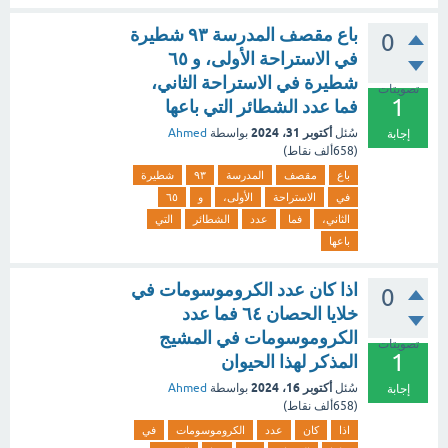
باع مقصف المدرسة ٩٣ شطيرة
0
في الاستراحة الأولى، و ٦٥
شطيرة في الاستراحة الثاني،
تصويتات
1
فما عدد الشطائر التي باعها
أكتوبر 31، 2024
سُئل
بواسطة
Ahmed
إجابة
(
658ألف
نقاط)
باع
مقصف
المدرسة
٩٣
شطيرة
في
الاستراحة
الأولى،
و
٦٥
الثاني،
فما
عدد
الشطائر
التي
باعها
اذا كان عدد الكروموسومات في
0
خلايا الحصان ٦٤ فما عدد
الكروموسومات في المشيج
تصويتات
1
المذكر لهذا الحيوان
أكتوبر 16، 2024
سُئل
بواسطة
Ahmed
إجابة
(
658ألف
نقاط)
اذا
كان
عدد
الكروموسومات
في