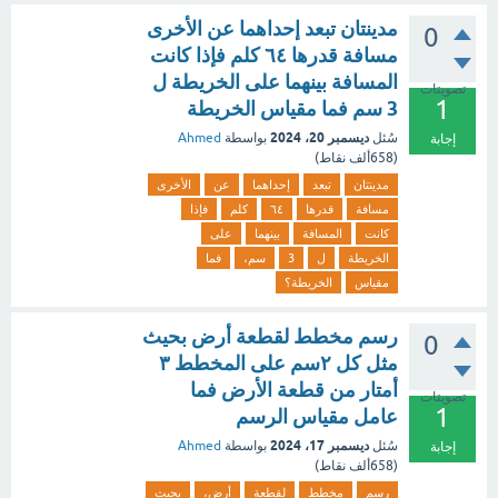
مدينتان تبعد إحداهما عن الأخرى
0
مسافة قدرها ٦٤ كلم فإذا كانت
المسافة بينهما على الخريطة ل
تصويتات
1
3 سم فما مقياس الخريطة
ديسمبر 20، 2024
سُئل
بواسطة
Ahmed
إجابة
(
658ألف
نقاط)
مدينتان
تبعد
إحداهما
عن
الأخرى
مسافة
قدرها
٦٤
كلم
فإذا
كانت
المسافة
بينهما
على
الخريطة
ل
3
سم،
فما
مقياس
الخريطة؟
رسم مخطط لقطعة أرض بحيث
0
مثل كل ٢سم على المخطط ٣
أمتار من قطعة الأرض فما
تصويتات
1
عامل مقياس الرسم
ديسمبر 17، 2024
سُئل
بواسطة
Ahmed
إجابة
(
658ألف
نقاط)
رسم
مخطط
لقطعة
أرض،
بحيث