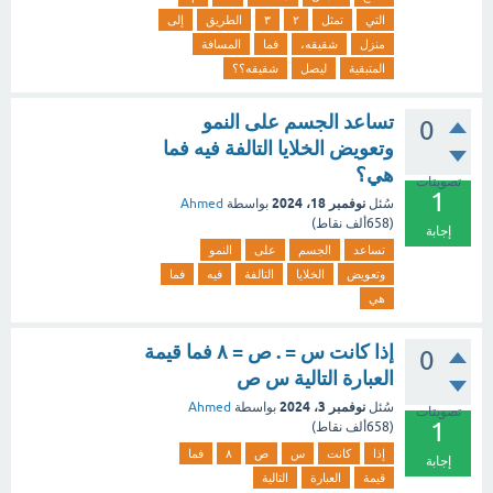
التي
تمثل
٢
٣
الطريق
إلى
منزل
شقيقه،
فما
المسافة
المتبقية
ليصل
شقيقه؟؟
تساعد الجسم على النمو
0
وتعويض الخلايا التالفة فيه فما
هي؟
تصويتات
1
نوفمبر 18، 2024
سُئل
بواسطة
Ahmed
(
658ألف
نقاط)
إجابة
تساعد
الجسم
على
النمو
وتعويض
الخلايا
التالفة
فيه
فما
هي
إذا كانت س = . ص = ٨ فما قيمة
0
العبارة التالية س ص
نوفمبر 3، 2024
سُئل
بواسطة
Ahmed
تصويتات
1
(
658ألف
نقاط)
إذا
كانت
س
ص
٨
فما
إجابة
قيمة
العبارة
التالية