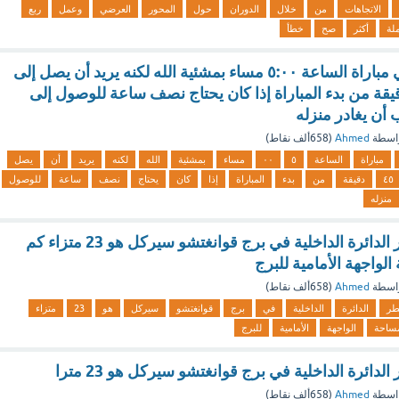
الاتجاهات
من
خلال
الدوران
حول
المحور
العرضي
وعمل
ربع
لة
أكثر
صح
خطأ
سيشارك ياسر في مباراة الساعة ٥:٠٠ مساء بمشئية الله لكنه يريد أن يصل إلى
لعب قبل ٤٥ دقيقة من بدء المباراة إذا كان يحتاج نصف ساعة للوصول إلى
أن يغادر منزله
اسطة
Ahmed
(
658ألف
نقاط)
مباراة
الساعة
٥
٠٠
مساء
بمشئية
الله
لكنه
يريد
أن
يصل
٤٥
دقيقة
من
بدء
المباراة
إذا
كان
يحتاج
نصف
ساعة
للوصول
منزله
إذا كان نصف قطر الدائرة الداخلية في برج قوانغتشو سيركل هو 23 متزاء كم
الواجهة الأمامية للبرج
اسطة
Ahmed
(
658ألف
نقاط)
طر
الدائرة
الداخلية
في
برج
قوانغتشو
سيركل
هو
23
متزاء
ساحة
الواجهة
الأمامية
للبرج
دائرة الداخلية في برج قوانغتشو سيركل هو 23 مترا
اسطة
Ahmed
(
658ألف
نقاط)