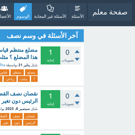
صفحة معلم
الأسئلة
الأسئلة غير المجابة
الوسوم
الأعضا
آخر الأسئلة في وسم نصف
مضلع منتظم قياس 
1
0
هذا المضلع ؟ مث
تصويتات
إجابة
يناير 21
سُئل
بواسطة
fha
مضلع
منتظم
قياس
؟
مثلث
رباعي
نقصان نصف القطر 
1
0
الرئيس دون تغير
تصويتات
إجابة
سبتمبر 8، 2025
سُئل
بوا
نقصان
نصف
القطر
الرئيس
دون
تغير