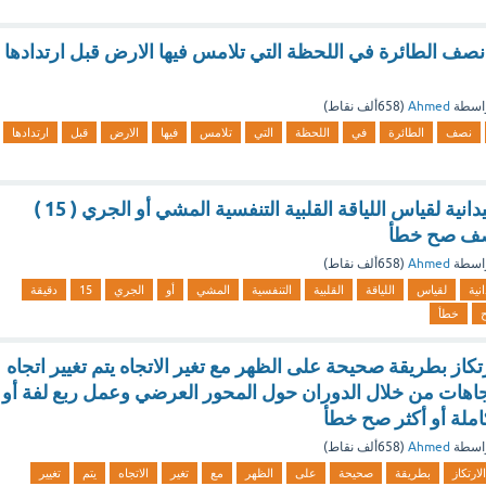
نصف الطائرة في اللحظة التي تلامس فيها الارض قبل ارتدادها
اسطة
Ahmed
(
658ألف
نقاط)
نصف
الطائرة
في
اللحظة
التي
تلامس
فيها
الارض
قبل
ارتدادها
من الاختبارات الميدانية لقياس اللياقة القلبية التنفسية المشي أو الجري ( 15 )
نصف صح خطأ
اسطة
Ahmed
(
658ألف
نقاط)
انية
لقياس
اللياقة
القلبية
التنفسية
المشي
أو
الجري
15
دقيقة
خطأ
رتكاز بطريقة صحيحة على الظهر مع تغير الاتجاه يتم تغيير اتجاه
جاهات من خلال الدوران حول المحور العرضي وعمل ربع لفة أو
املة أو أكثر صح خطأ
اسطة
Ahmed
(
658ألف
نقاط)
الارتكاز
بطريقة
صحيحة
على
الظهر
مع
تغير
الاتجاه
يتم
تغيير