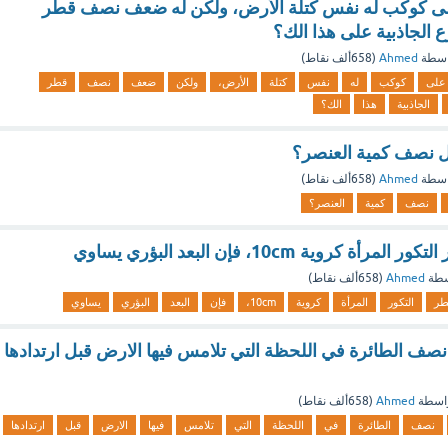
لى كوكب له نفس كتلة الأرض، ولكن له ضعف نصف قطر
 الجاذبية على هذا الك؟
اسطة
Ahmed
(
658ألف
نقاط)
على
كوكب
له
نفس
كتلة
الأرض،
ولكن
ضعف
نصف
قطر
الجاذبية
هذا
الك؟
لل نصف كمية العنصر؟
اسطة
Ahmed
(
658ألف
نقاط)
نصف
كمية
العنصر؟
 كروية 10cm، فإن البعد البؤري يساوي
سطة
Ahmed
(
658ألف
نقاط)
طر
التكور
المرأة
كروية
10cm،
فإن
البعد
البؤري
يساوي
نصف الطائرة في اللحظة التي تلامس فيها الارض قبل ارتدادها
اسطة
Ahmed
(
658ألف
نقاط)
نصف
الطائرة
في
اللحظة
التي
تلامس
فيها
الارض
قبل
ارتدادها