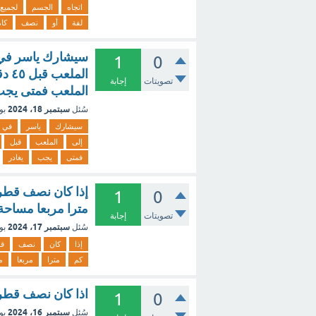
اتجاه
الجسم
لجميع
لفة
أو
نصف
كام
1
0
الم
تصويتات
إجابة
الملعب فمتى يجب 
سبتمبر 18، 2024
سُئل
بو
سيشارك
ياسر
في
إلى
الملعب
قبل
فمتى
يجب
يغادر
1
0
مترا مربعا مساحة 
تصويتات
إجابة
سبتمبر 17، 2024
سُئل
بو
إذا
كان
نصف
ق
كم
مترا
مربعا
م
اذا كان نصف قطر ال
1
0
سبتمبر 16، 2024
سُئل
بو