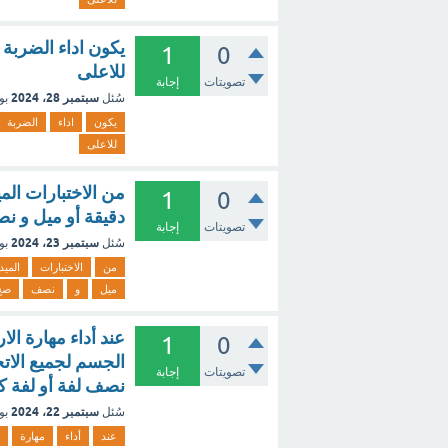
يكون اداء الضربة 
1
0
للاعلى
تصويتات
إجابة
سبتمبر 28، 2024
سُئل
بو
يكون
اداء
الضربة
للاعلى
1
0
دقيقة أو ميل و 
تصويتات
إجابة
سبتمبر 23، 2024
سُئل
بو
من
الاختبارات
الميد
ميل
و
نصف
صح
عند أداء مهارة الا
1
0
الجسم لجميع الات
تصويتات
إجابة
نصف لفة أو لفة ك
سبتمبر 22، 2024
سُئل
بو
عند
أداء
مهارة