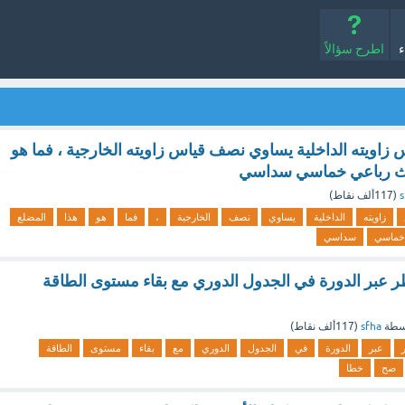
ء
اطرح سؤالاً
زاويته الداخلية يساوي نصف قياس زاويته الخارجية ، فما هو
لث رباعي خماسي سداسي
s
(
117ألف
نقاط)
زاويته
الداخلية
يساوي
نصف
الخارجية
،
فما
هو
هذا
المضلع
خماسي
سداسي
عبر الدورة في الجدول الدوري مع بقاء مستوى الطاقة
سطة
sfha
(
117ألف
نقاط)
عبر
الدورة
في
الجدول
الدوري
مع
بقاء
مستوى
الطاقة
صح
خطا