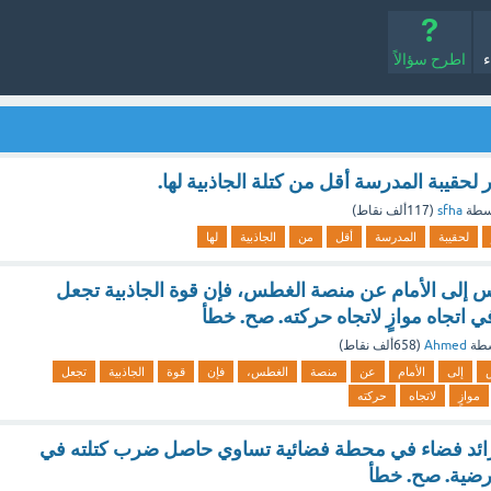
ء
اطرح سؤالاً
 لحقيبة المدرسة أقل من كتلة الجاذبية لها.
سطة
sfha
(
117ألف
نقاط)
لحقيبة
المدرسة
أقل
من
الجاذبية
لها
س إلى الأمام عن منصة الغطس، فإن قوة الجاذبية تجعل
اتجاه موازٍ لاتجاه حركته. صح. خطأ
سطة
Ahmed
(
658ألف
نقاط)
إلى
الأمام
عن
منصة
الغطس،
فإن
قوة
الجاذبية
تجعل
موازٍ
لاتجاه
حركته
رائد فضاء في محطة فضائية تساوي حاصل ضرب كتلته في
أرضية. صح. خطأ