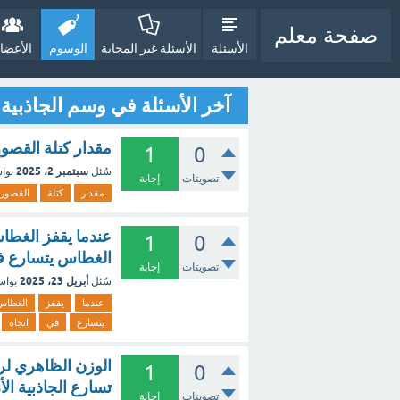
صفحة معلم
الأسئلة
الأسئلة غير المجابة
الوسوم
الأعضا
آخر الأسئلة في وسم الجاذبية
مقدار كتلة القصور
1
0
سبتمبر 2، 2025
سُئل
بوا
تصويتات
إجابة
مقدار
كتلة
القصور
عندما يقفز الغطا
1
0
الغطاس يتسارع في 
تصويتات
إجابة
أبريل 23، 2025
سُئل
بوا
عندما
يقفز
الغطاس
يتسارع
في
اتجاه
الوزن الظاهري ل
1
0
تسارع الجاذبية ال
تصويتات
إجابة