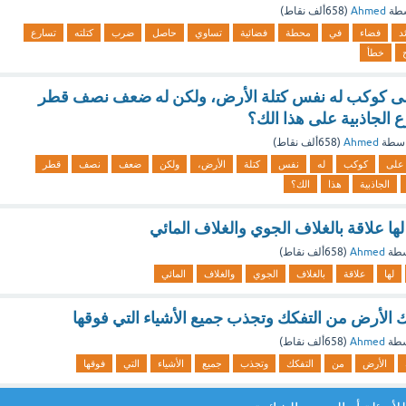
سطة
Ahmed
(
658ألف
نقاط)
د
فضاء
في
محطة
فضائية
تساوي
حاصل
ضرب
كتلته
تسارع
خطأ
لى كوكب له نفس كتلة الأرض، ولكن له ضعف نصف قطر
 الجاذبية على هذا الك؟
اسطة
Ahmed
(
658ألف
نقاط)
على
كوكب
له
نفس
كتلة
الأرض،
ولكن
ضعف
نصف
قطر
الجاذبية
هذا
الك؟
لها علاقة بالغلاف الجوي والغلاف المائي
سطة
Ahmed
(
658ألف
نقاط)
لها
علاقة
بالغلاف
الجوي
والغلاف
المائي
ك الأرض من التفكك وتجذب جميع الأشياء التي فوقها
سطة
Ahmed
(
658ألف
نقاط)
الأرض
من
التفكك
وتجذب
جميع
الأشياء
التي
فوقها