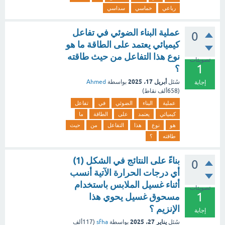
رباعي
خماسي
سداسي
عملية البناء الضوئي في تفاعل
0
كيميائي يعتمد على الطاقة ما هو
نوع هذا التفاعل من حيث طاقته
تصويتات
1
؟
أبريل 17، 2025
سُئل
بواسطة
Ahmed
إجابة
(
658ألف
نقاط)
عملية
البناء
الضوئي
في
تفاعل
كيميائي
يعتمد
على
الطاقة
ما
هو
نوع
هذا
التفاعل
من
حيث
طاقته
؟
بناءً على النتائج في الشكل (1)
0
أي درجات الحرارة الآتية أنسب
أثناء غسيل الملابس باستخدام
تصويتات
1
مسحوق غسيل يحوي هذا
الإنزيم ؟
إجابة
يناير 27، 2025
سُئل
بواسطة
sfha
(
117ألف