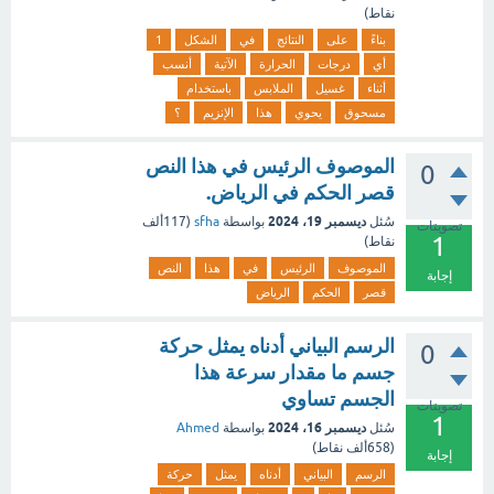
نقاط)
بناءً
على
النتائج
في
الشكل
1
أي
درجات
الحرارة
الآتية
أنسب
أثناء
غسيل
الملابس
باستخدام
مسحوق
يحوي
هذا
الإنزيم
؟
الموصوف الرئيس في هذا النص
0
قصر الحكم في الرياض.
ديسمبر 19، 2024
سُئل
بواسطة
sfha
(
117ألف
تصويتات
1
نقاط)
الموصوف
الرئيس
في
هذا
النص
إجابة
قصر
الحكم
الرياض
الرسم البياني أدناه يمثل حركة
0
جسم ما مقدار سرعة هذا
الجسم تساوي
تصويتات
1
ديسمبر 16، 2024
سُئل
بواسطة
Ahmed
(
658ألف
نقاط)
إجابة
الرسم
البياني
أدناه
يمثل
حركة