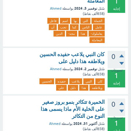
1
المعاملة
نوفمبر 3، 2024
سُئل
بواسطة
Ahmed
إجابة
(
658ألف
نقاط)
الجملة
التي
بها
اسم
فاعل
عامل
الناس
كما
تحب
أن
يعاملوك-
هذا
مجد-
الدين
المعاملة
كان النبي يلاعب حفيده الحسين
0
ويلاطفه هذا دليل على
نوفمبر 2، 2024
سُئل
بواسطة
Ahmed
تصويتات
1
(
658ألف
نقاط)
كان
النبي
يلاعب
حفيده
الحسين
إجابة
ويلاطفه
هذا
دليل
على
الخميرة تتكاثر بنمو بروز صغير
0
على الخلية الأم ماذا يسمى هذا
النوع من التكاثر
تصويتات
1
أكتوبر 31، 2024
سُئل
بواسطة
Ahmed
(
658ألف
نقاط)