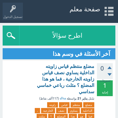
صفحة معلم
تسجيل الدخول
اطرح سؤالاً
آخر الأسئلة في وسم هذا
مضلع منتظم قياس زاويته
0
الداخلية يساوي نصف قياس
زاويته الخارجية ، فما هو هذا
تصويتات
1
المضلع ؟ مثلث رباعي خماسي
سداسي
إجابة
يناير 21
سُئل
بواسطة
sfha
(
117ألف
نقاط)
مضلع
منتظم
قياس
زاويته
الداخلية
يساوي
نصف
الخارجية
،
فما
هو
هذا
المضلع
؟
مثلث