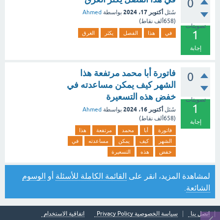
0
أكتوبر 17، 2024
سُئل
بواسطة
Ahmed
(
658ألف
نقاط)
تصويتات
1
في
هذا
الفصل
يكثر
الغرق
إجابة
فاتورة أبا محمد مرتفعة هذا
0
الشهر كيف يمكن مساعدته في
خفض هذه التسعيرة
تصويتات
1
أكتوبر 16، 2024
سُئل
بواسطة
Ahmed
(
658ألف
نقاط)
إجابة
فاتورة
أبا
محمد
مرتفعة
هذا
الشهر
كيف
يمكن
مساعدته
في
خفض
هذه
التسعيرة
لمشاهدة المزيد، انقر على
القائمة الكاملة للأسئلة
أو
الوسوم
الشائعة
.
اتصل بنا
سياسة الخصوصية Privacy Policy
اتفاقية الاستخدام