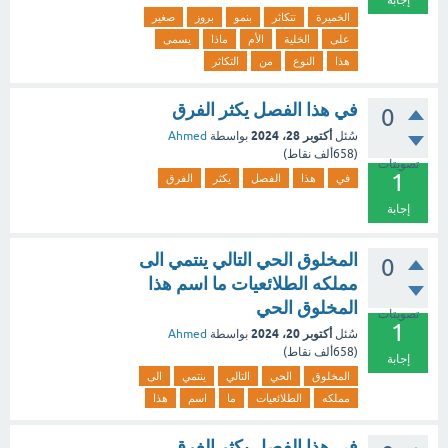
إجابة
الخميرة
تتكاثر
بنمو
بروز
صغير
على
الخلية
الأم
ماذا
يسمى
هذا
النوع
من
التكاثر
في هذا الفصل يكثر الفرق
0
أكتوبر 28، 2024
سُئل
بواسطة
Ahmed
(
658ألف
نقاط)
تصويتات
1
في
هذا
الفصل
يكثر
الفرق
إجابة
المخلوق الحي التالي ينتمي الى
0
مملكه الطلائعيات ما اسم هذا
المخلوق الحي
تصويتات
1
أكتوبر 20، 2024
سُئل
بواسطة
Ahmed
(
658ألف
نقاط)
إجابة
المخلوق
الحي
التالي
ينتمي
الى
مملكه
الطلائعيات
ما
اسم
هذا
في هذا الفصل يكثر الغرق