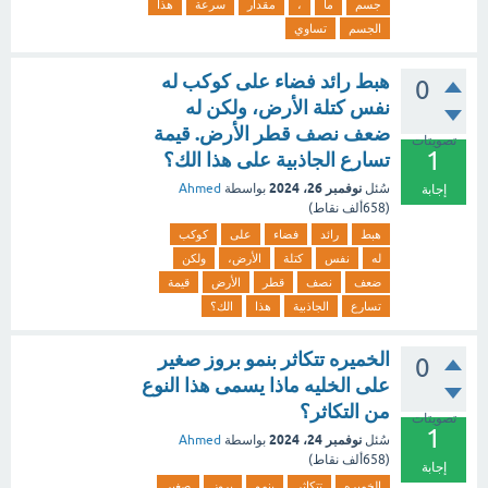
جسم
ما
،
مقدار
سرعة
هذا
الجسم
تساوي
هبط رائد فضاء على كوكب له
0
نفس كتلة الأرض، ولكن له
ضعف نصف قطر الأرض. قيمة
تصويتات
1
تسارع الجاذبية على هذا الك؟
نوفمبر 26، 2024
سُئل
بواسطة
Ahmed
إجابة
(
658ألف
نقاط)
هبط
رائد
فضاء
على
كوكب
له
نفس
كتلة
الأرض،
ولكن
ضعف
نصف
قطر
الأرض
قيمة
تسارع
الجاذبية
هذا
الك؟
الخميره تتكاثر بنمو بروز صغير
0
على الخليه ماذا يسمى هذا النوع
من التكاثر؟
تصويتات
1
نوفمبر 24، 2024
سُئل
بواسطة
Ahmed
(
658ألف
نقاط)
إجابة
الخميره
تتكاثر
بنمو
بروز
صغير