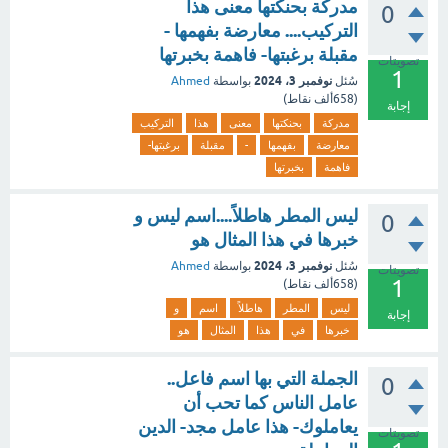
مدركة بحنكتها معنى هذا
0
التركيب.... معارضة بفهمها -
مقبلة برغبتها- فاهمة بخبرتها
تصويتات
1
نوفمبر 3، 2024
سُئل
بواسطة
Ahmed
(
658ألف
نقاط)
إجابة
مدركة
بحنكتها
معنى
هذا
التركيب
معارضة
بفهمها
-
مقبلة
برغبتها-
فاهمة
بخبرتها
ليس المطر هاطلاً....اسم ليس و
0
خبرها في هذا المثال هو
نوفمبر 3، 2024
سُئل
بواسطة
Ahmed
تصويتات
1
(
658ألف
نقاط)
ليس
المطر
هاطلاً
اسم
و
إجابة
خبرها
في
هذا
المثال
هو
الجملة التي بها اسم فاعل..
0
عامل الناس كما تحب أن
يعاملوك- هذا عامل مجد- الدين
تصويتات