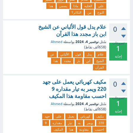
على
الخليه
ماذا
يسمى
هذا
النوع
من
التكاثر؟
علام يدل قول الألباني عن الشيخ
0
ابن باز مجدد هذا القرآن
نوفمبر 4، 2024
سُئل
بواسطة
Ahmed
تصويتات
1
(
658ألف
نقاط)
علام
يدل
قول
الألباني
عن
إجابة
الشيخ
ابن
باز
مجدد
هذا
القرآن
مكيف كهربائي يعمل على جهد
0
220 ويمر به تيار مقداره 9
احسب مقاومة هذا المكيف
تصويتات
1
نوفمبر 4، 2024
سُئل
بواسطة
Ahmed
(
658ألف
نقاط)
إجابة
مكيف
كهربائي
يعمل
على
جهد
220
ويمر
به
تيار
مقداره
9
احسب
مقاومة
هذا
المكيف