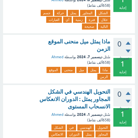
سُئل
بواسطة
Ahmed
(
658ألف
نقاط)
إجابة
الشكل
المجاور
يمثل
حركة
جسم
خلال
فترة
زمنية
أي
العبارات
التالية
صحيحة
ماذا يمثل ميل منحنى الموقع
0
الزمن
ديسمبر 7، 2024
سُئل
بواسطة
Ahmed
تصويتات
1
(
658ألف
نقاط)
ماذا
يمثل
ميل
منحنى
الموقع
إجابة
الزمن
التحويل الهندسي في الشكل
0
المجاور يمثل : الدوران الانعكاس
الانسحاب المستوى
تصويتات
1
ديسمبر 1، 2024
سُئل
بواسطة
Ahmed
(
658ألف
نقاط)
إجابة
التحويل
الهندسي
في
الشكل
المجاور
يمثل
الدوران
الانعكاس