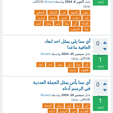
أكتوبر 6، 2024
سُئل
بواسطة
Ahmed
(
658ألف
إجابة
نقاط)
يشير
السهم
في
الشكل
المجاور
إلى
تركيب
خلوي
يقوم
بتخزين
الغذاء
أي
مما
يلي
يمثل
اسم
هذا
التركيب
أي مما يلي يمثل احد ابعاد
0
العافية ماعدا
سبتمبر 23، 2024
سُئل
بواسطة
Ahmed
تصويتات
1
(
658ألف
نقاط)
أي
مما
يلي
يمثل
احد
ابعاد
إجابة
العافية
ماعدا
أي مما يأتي يمثل الجملة العددية
0
في الرسم أدناه
سبتمبر 20، 2024
سُئل
بواسطة
Ahmed
تصويتات
1
(
658ألف
نقاط)
أي
مما
يأتي
يمثل
الجملة
إجابة
العددية
في
الرسم
أدناه