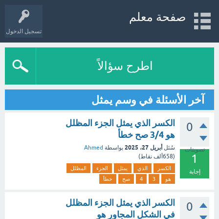
صفحة معلم
تسجيل الدخول
اطرح سؤالاً
آخر الأسئلة في وسم يمثل
الكسر الذي يمثل الجزء المظلل
0
هو 3/4 صح خطأ
أبريل 27، 2025
سُئل
بواسطة
Ahmed
تصويتات
1
(
658ألف
نقاط)
الكسر
الذي
يمثل
الجزء
المظلل
إجابة
هو
3
4
صح
خطأ
الكسر الذي يمثل الجزء المظلل
0
في الشكل المجاور هو