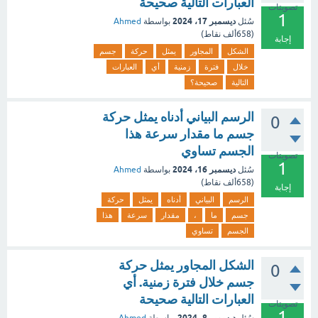
العبارات التالية صحيحة
تصويتات
1
ديسمبر 17، 2024
سُئل
بواسطة
Ahmed
(
658ألف
نقاط)
إجابة
الشكل
المجاور
يمثل
حركة
جسم
خلال
فترة
زمنية
أي
العبارات
التالية
صحيحة؟
الرسم البياني أدناه يمثل حركة
0
جسم ما مقدار سرعة هذا
الجسم تساوي
تصويتات
1
ديسمبر 16، 2024
سُئل
بواسطة
Ahmed
(
658ألف
نقاط)
إجابة
الرسم
البياني
أدناه
يمثل
حركة
جسم
ما
،
مقدار
سرعة
هذا
الجسم
تساوي
الشكل المجاور يمثل حركة
0
جسم خلال فترة زمنية. أي
العبارات التالية صحيحة
تصويتات
1
ديسمبر 8، 2024