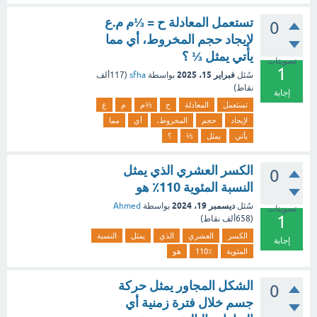
تستعمل المعادلة ح = ⅓م م.ع
0
لإيجاد حجم المخروط، أي مما
يأتي يمثل ⅓ ؟
تصويتات
1
فبراير 15، 2025
سُئل
بواسطة
sfha
(
117ألف
نقاط)
إجابة
تستعمل
المعادلة
ح
⅓م
م
ع
لإيجاد
حجم
المخروط،
أي
مما
يأتي
يمثل
⅓
؟
الكسر العشري الذي يمثل
0
النسبة المئوية 110٪ هو
ديسمبر 19، 2024
سُئل
بواسطة
Ahmed
تصويتات
1
(
658ألف
نقاط)
الكسر
العشري
الذي
يمثل
النسبة
إجابة
المئوية
110٪
هو
الشكل المجاور يمثل حركة
0
جسم خلال فترة زمنية أي