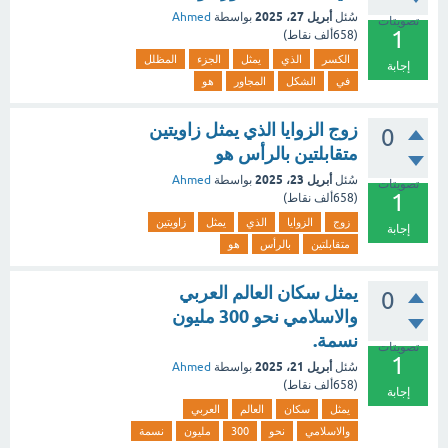
أبريل 27، 2025
سُئل
بواسطة
Ahmed
تصويتات
1
(
658ألف
نقاط)
الكسر
الذي
يمثل
الجزء
المظلل
إجابة
في
الشكل
المجاور
هو
زوج الزوايا الذي يمثل زاويتين
0
متقابلتين بالرأس هو
أبريل 23، 2025
سُئل
بواسطة
Ahmed
تصويتات
1
(
658ألف
نقاط)
زوج
الزوايا
الذي
يمثل
زاويتين
إجابة
متقابلتين
بالرأس
هو
يمثل سكان العالم العربي
0
والاسلامي نحو 300 مليون
نسمة.
تصويتات
1
أبريل 21، 2025
سُئل
بواسطة
Ahmed
(
658ألف
نقاط)
إجابة
يمثل
سكان
العالم
العربي
والاسلامي
نحو
300
مليون
نسمة