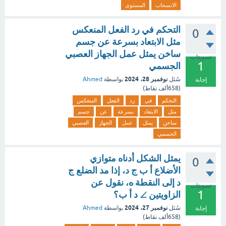
الانسحاب
المستوى
التحكم في رد الفعل المنعكس
0
مثل الابتعاد بسرعة عن جسم
ساخن يمثل عمل الجهاز العصبي
تصويتات
1
الجسمي
نوفمبر 28، 2024
سُئل
بواسطة
Ahmed
إجابة
(
658ألف
نقاط)
التحكم
في
رد
الفعل
المنعكس
مثل
الابتعاد
بسرعة
عن
جسم
ساخن
يمثل
عمل
الجهاز
العصبي
الجسمي
يمثل الشكل أدناه متوازي
0
الأضلاع أ ب ج د، إذا مد الضلع ج
د إلى النقطة ه، نقول عن
تصويتات
1
الزاويتين ∠ د أ ب؟
نوفمبر 27، 2024
سُئل
بواسطة
Ahmed
إجابة
(
658ألف
نقاط)