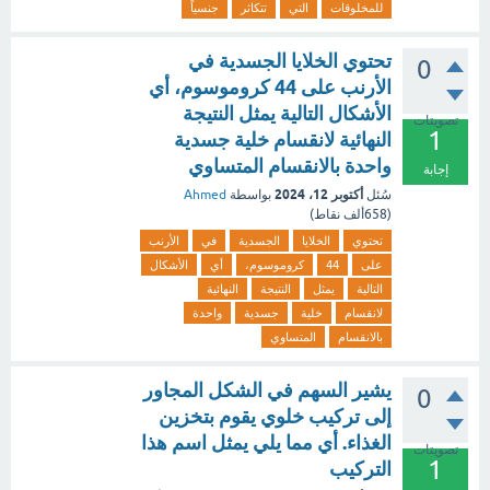
للمخلوقات
التي
تتكاثر
جنسياً
تحتوي الخلايا الجسدية في
0
الأرنب على 44 كروموسوم، أي
الأشكال التالية يمثل النتيجة
تصويتات
1
النهائية لانقسام خلية جسدية
واحدة بالانقسام المتساوي
إجابة
أكتوبر 12، 2024
سُئل
بواسطة
Ahmed
(
658ألف
نقاط)
تحتوي
الخلايا
الجسدية
في
الأرنب
على
44
كروموسوم،
أي
الأشكال
التالية
يمثل
النتيجة
النهائية
لانقسام
خلية
جسدية
واحدة
بالانقسام
المتساوي
يشير السهم في الشكل المجاور
0
إلى تركيب خلوي يقوم بتخزين
الغذاء. أي مما يلي يمثل اسم هذا
تصويتات
1
التركيب