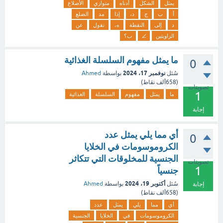
يمثل
الشكل
أدناه
متوازي
الأضلاع
أ
ب
ج
د،
إذا
مد
الضلع
د
إلى
النقطة
ه،
نقول
عن
الزاويتين
∠
ب؟
ما يمثل مفهوم السلسلة الغذائية
0
نوفمبر 17، 2024
سُئل
بواسطة
Ahmed
(
658ألف
نقاط)
تصويتات
1
ما
يمثل
مفهوم
السلسلة
الغذائية
إجابة
أي مما يلي يمثل عدد
0
الكروموسومات في الخلايا
الجنسية للمخلوقات التي تتكاثر
تصويتات
1
جنسياً
أكتوبر 19، 2024
سُئل
بواسطة
Ahmed
إجابة
(
658ألف
نقاط)
أي
مما
يلي
يمثل
عدد
الكروموسومات
في
الخلايا
الجنسية