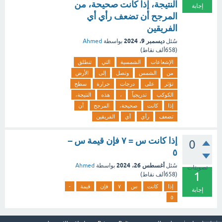
النتيجة، إذا كانت صحيحة، من
إجابة
المرجح أن تضعف رأي أي
الفريقين
ديسمبر 9، 2024
سُئل
بواسطة
Ahmed
(
658ألف
نقاط)
الإشعاعات
الشمسية
التي
تنطلق
من
الشمس
وتصل
إلى
الأرض
تؤثر
على
درجات
حرارة
سطح
الكوكب
تدريجياً
،
هذه
النتيجة،
إذا
كانت
صحيحة،
المرجح
أن
تضعف
رأي
أي
الفريقين
إذا كانت س = ٧ فإن قيمة س –
0
٥
أغسطس 26، 2024
سُئل
بواسطة
Ahmed
تصويتات
1
(
658ألف
نقاط)
إذا
كانت
س
٧
فإن
قيمة
-
إجابة
٥