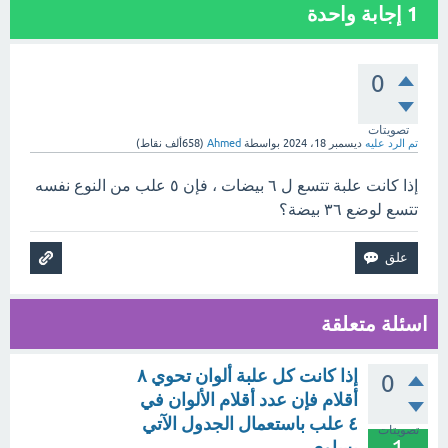
1
إجابة واحدة
0
تصويتات
تم الرد عليه
ديسمبر 18، 2024
بواسطة
Ahmed
(
658ألف
نقاط)
إذا كانت علبة تتسع ل ٦ بيضات ، فإن ٥ علب من النوع نفسه
تتسع لوضع ٣٦ بيضة؟
اسئلة متعلقة
إذا كانت كل علبة ألوان تحوي ٨
0
أقلام فإن عدد أقلام الألوان في
٤ علب باستعمال الجدول الآتي
تصويتات
يساوي