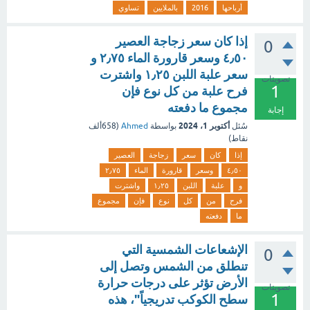
أرباحها
2016
بالملايين
تساوي
إذا كان سعر زجاجة العصير
0
٤٫٥٠ وسعر قارورة الماء ٢٫٧٥ و
سعر علبة اللبن ١٫٢٥ واشترت
تصويتات
1
فرح علبة من كل نوع فإن
مجموع ما دفعته
إجابة
أكتوبر 1، 2024
سُئل
بواسطة
Ahmed
(
658ألف
نقاط)
إذا
كان
سعر
زجاجة
العصير
٤٫٥٠
وسعر
قارورة
الماء
٢٫٧٥
و
علبة
اللبن
١٫٢٥
واشترت
فرح
من
كل
نوع
فإن
مجموع
ما
دفعته
الإشعاعات الشمسية التي
0
تنطلق من الشمس وتصل إلى
الأرض تؤثر على درجات حرارة
تصويتات
1
سطح الكوكب تدريجياً"، هذه