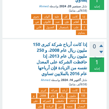
1
سبتمبر 20، 2024
سُئل
بواسطة
Ahmed
إجابة
(
658ألف
نقاط)
إذا
كانت
كل
علبة
ألوان
تحوي
٨
أقلام
فإن
عدد
الألوان
في
٤
علب
باستعمال
الجدول
الآتي
يساوي
إذا كانت أرباح شركة كبرى 150
0
مليون ريال عام 2008، و 250
مليون ريال عام 2013، إذا
تصويتات
1
حافظت الشركة على المعدل
نفسه من الزيادة فإن أرباحها
إجابة
عام 2016 بالملايين تساوي
أكتوبر 16، 2024
سُئل
بواسطة
Ahmed
(
658ألف
نقاط)
إذا
كانت
أرباح
شركة
كبرى
150
مليون
ريال
عام
2008،
و
250
2013،
حافظت
الشركة
على
المعدل
نفسه
من
الزيادة
فإن