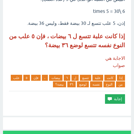
6 \times 5 = 30
إذن، 5 علب تتسع لـ 30 بيضة فقط، وليس 36 بيضة.
إذا كانت علبة تتسع ل ٦ بيضات ، فإن ٥ علب من
النوع نفسه تتسع لوضع ٣٦ بيضة؟
الاجابة هي
صواب
إذا
كانت
علبة
تتسع
ل
٦
بيضات
،
فإن
٥
علب
من
النوع
نفسه
لوضع
٣٦
بيضة؟